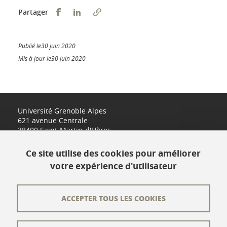
Partager sur Facebook
Partager sur LinkedIn
Partager
Publié le30 juin 2020
Mis à jour le30 juin 2020
Université Grenoble Alpes
621 avenue Centrale
38400 Saint-Martin-d'Hères
www.univ-grenoble-alpes.fr
Ce site utilise des cookies pour améliorer
votre expérience d'utilisateur
Contact
Plan du site
ACCEPTER TOUS LES COOKIES
L'équipe éditoriale