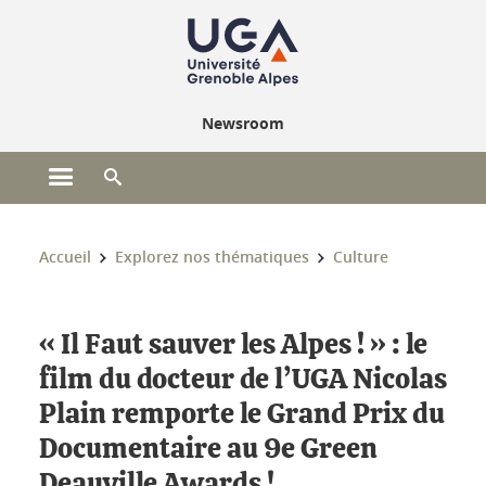
Gestion des cookies
Newsroom
Ouvrir le menu principal
Ouvrir le moteur de recherche
Vous êtes ici :
Accueil
Explorez nos thématiques
Culture
« Il Faut sauver les Alpes ! » : le
film du docteur de l’UGA Nicolas
Plain remporte le Grand Prix du
Documentaire au 9e Green
Deauville Awards !