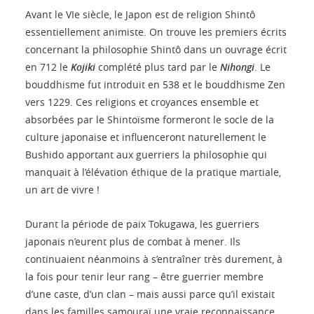
Avant le VIe siècle, le Japon est de religion Shintô
essentiellement animiste. On trouve les premiers écrits
concernant la philosophie Shintô dans un ouvrage écrit
en 712 le
Kojiki
complété plus tard par le
Nihongi
. Le
bouddhisme fut introduit en 538 et le bouddhisme Zen
vers 1229. Ces religions et croyances ensemble et
absorbées par le Shintoïsme formeront le socle de la
culture japonaise et influenceront naturellement le
Bushido apportant aux guerriers la philosophie qui
manquait à l’élévation éthique de la pratique martiale,
un art de vivre !
Durant la période de paix Tokugawa, les guerriers
japonais n’eurent plus de combat à mener. Ils
continuaient néanmoins à s’entraîner très durement, à
la fois pour tenir leur rang – être guerrier membre
d’une caste, d’un clan – mais aussi parce qu’il existait
dans les familles samouraï une vraie reconnaissance