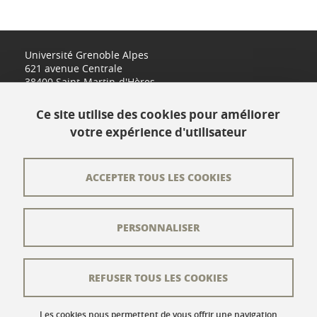
Université Grenoble Alpes
621 avenue Centrale
38400 Saint-Martin-d'Hères
www.univ-grenoble-alpes.fr
Ce site utilise des cookies pour améliorer
votre expérience d'utilisateur
Contact
Plan du site
ACCEPTER TOUS LES COOKIES
L'équipe éditoriale
PERSONNALISER
Les auteurs
Crédits
REFUSER TOUS LES COOKIES
Mentions légales
Données personnelles
Les cookies nous permettent de vous offrir une navigation