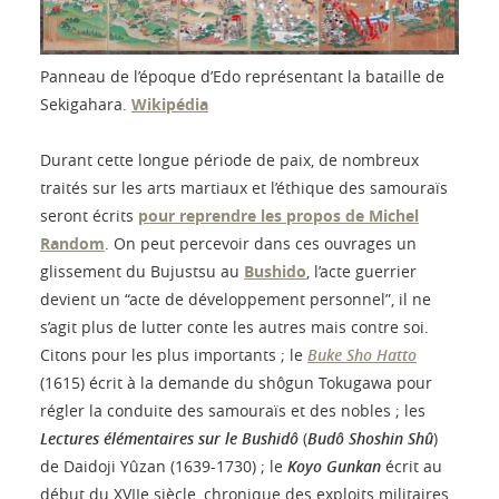
Panneau de l’époque d’Edo représentant la bataille de
Sekigahara.
Wikipédia
Durant cette longue période de paix, de nombreux
traités sur les arts martiaux et l’éthique des samouraïs
seront écrits
pour reprendre les propos de Michel
Random
. On peut percevoir dans ces ouvrages un
glissement du Bujustsu au
Bushido
, l’acte guerrier
devient un “acte de développement personnel”, il ne
s’agit plus de lutter conte les autres mais contre soi.
Citons pour les plus importants ; le
Buke Sho Hatto
(1615) écrit à la demande du shôgun Tokugawa pour
régler la conduite des samouraïs et des nobles ; les
Lectures élémentaires sur le Bushidô
(
Budô Shoshin Shû
)
de Daidoji Yûzan (1639-1730) ; le
Koyo Gunkan
écrit au
début du XVIIe siècle, chronique des exploits militaires