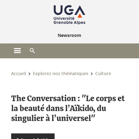
Gestion des cookies
Newsroom
Ouvrir le menu principal
Ouvrir le moteur de recherche
Vous êtes ici :
Accueil
Explorez nos thématiques
Culture
The Conversation : "Le corps et
la beauté dans l’Aïkido, du
singulier à l’universel"