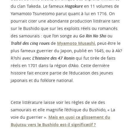
du clan Takeda. Le fameux
Hagakure
en 11 volumes de
Yamamoto Tsunetomo parut quant à lui en 1716. On
pourrait citer une abondante production littéraire tant
sur le Bushido que sur les exploits réels ou romancés
des samouraïs : que l’on songe au
Go Rin No Sho
ou
Traîté des cinq roues
de
Myamoto Musashi
, peut-être le
plus fameux guerrier du Japon, publié en 1645, ou à Ak?
R?shi avec
L’histoire des 47 Ronin
qui fut tirée de faits
réels en 1701 dans la région d’Ako. Cette dernière
histoire fait encore partie de l’éducation des jeunes
japonais et du folklore national.
Cette littérature laisse voir les règles de vie des
samouraïs et elle magnifie l’éthique du Bushido, « La
voie du guerrier ».
Mais en quoi ce glissement du
Bujutsu vers le Bushido est-il significatif ?