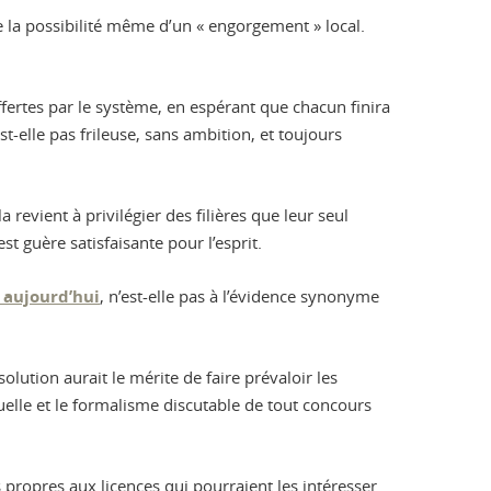
e la possibilité même d’un « engorgement » local.
ertes par le système, en espérant que chacun finira
est-elle pas frileuse, sans ambition, et toujours
la revient à privilégier des filières que leur seul
t guère satisfaisante pour l’esprit.
 aujourd’hui
, n’est-elle pas à l’évidence synonyme
 solution aurait le mérite de faire prévaloir les
elle et le formalisme discutable de tout concours
 propres aux licences qui pourraient les intéresser