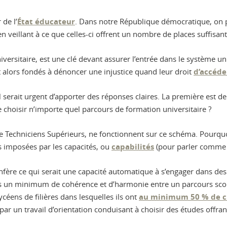
 de l’
État éducateur
. Dans notre République démocratique, on pe
 veillant à ce que celles-ci offrent un nombre de places suffisant 
ersitaire, est une clé devant assurer l’entrée dans le système u
t alors fondés à dénoncer une injustice quand leur droit
d’accéde
 serait urgent d’apporter des réponses claires. La première est de 
de choisir n’importe quel parcours de formation universitaire ?
s de Techniciens Supérieurs, ne fonctionnent sur ce schéma. Pourquo
tes imposées par les capacités, ou
capabilités
(pour parler comme l
nfère ce qui serait une capacité automatique à s’engager dans des
 pas un minimum de cohérence et d’harmonie entre un parcours scol
ycéens de filières dans lesquelles ils ont
au minimum 50 % de c
par un travail d’orientation conduisant à choisir des études offra