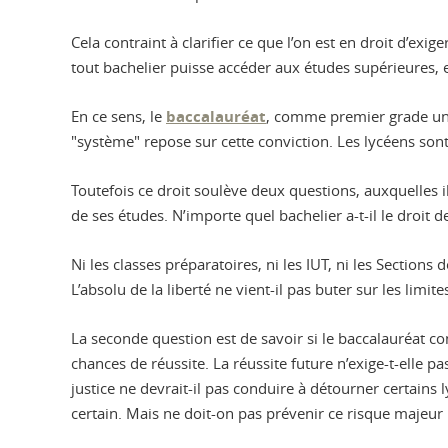
Cela contraint à clarifier ce que l’on est en droit d’exiger
tout bachelier puisse accéder aux études supérieures, en
En ce sens, le
baccalauréat
, comme premier grade univ
"système" repose sur cette conviction. Les lycéens son
Toutefois ce droit soulève deux questions, auxquelles il
de ses études. N’importe quel bachelier a-t-il le droit 
Ni les classes préparatoires, ni les IUT, ni les Section
L’absolu de la liberté ne vient-il pas buter sur les limi
La seconde question est de savoir si le baccalauréat co
chances de réussite. La réussite future n’exige-t-elle
justice ne devrait-il pas conduire à détourner certains l
certain. Mais ne doit-on pas prévenir ce risque majeur 