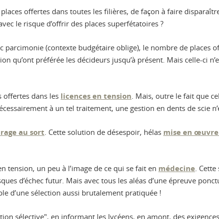
ces offertes dans toutes les filières, de façon à faire disparaîtr
avec le risque d’offrir des places superfétatoires ?
parcimonie (contexte budgétaire oblige), le nombre de places off
ution qu’ont préférée les décideurs jusqu’à présent. Mais celle-ci n’
offertes dans les
licences en tension
. Mais, outre le fait que ce
écessairement à un tel traitement, une gestion en dents de scie n’es
irage au sort
. Cette solution de désespoir, hélas
mise en œuvre
n tension, un peu à l’image de ce qui se fait en
médecine
. Cette
ques d’échec futur. Mais avec tous les aléas d’une épreuve ponctu
le d’une sélection aussi brutalement pratiquée !
tion sélective", en informant les lycéens, en amont, des exigences