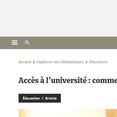
Gestion des cookies
Ouvrir le menu principal
Ouvrir le moteur de recherche
Vous êtes ici :
Accueil
Explorez nos thématiques
Éducation
Accès à l’université : comme
Éducation
Article