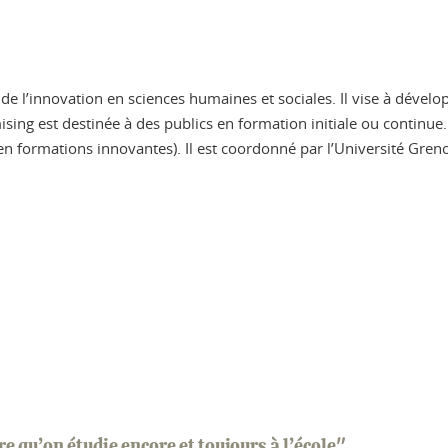
 l’innovation en sciences humaines et sociales. Il vise à dévelop
omising est destinée à des publics en formation initiale ou contin
 en formations innovantes). Il est coordonné par l’Université Gren
 qu’on étudie encore et toujours à l’école"