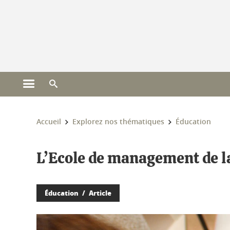
Gestion des cookies
Ouvrir le menu principal
Ouvrir le moteur de recherche
Vous êtes ici :
Accueil
Explorez nos thématiques
Éducation
L’Ecole de management de la c
Éducation
Article