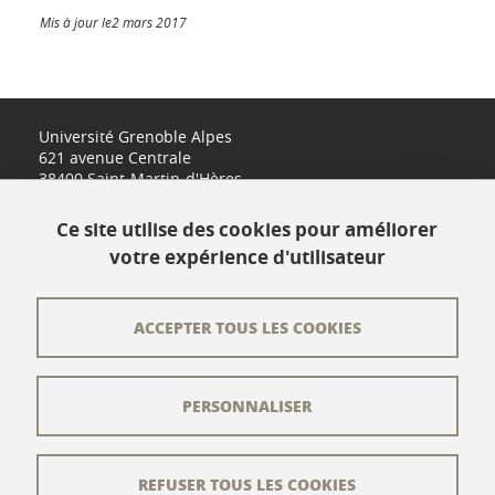
Mis à jour le2 mars 2017
Université Grenoble Alpes
621 avenue Centrale
38400 Saint-Martin-d'Hères
www.univ-grenoble-alpes.fr
Ce site utilise des cookies pour améliorer
votre expérience d'utilisateur
Contact
Plan du site
ACCEPTER TOUS LES COOKIES
L'équipe éditoriale
PERSONNALISER
Les auteurs
Crédits
REFUSER TOUS LES COOKIES