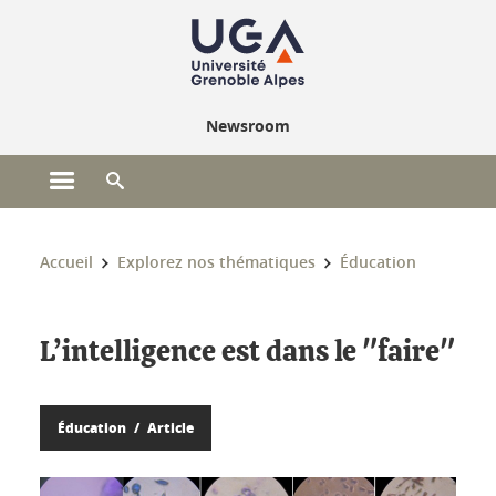
Gestion des cookies
Newsroom
Ouvrir le menu principal
Ouvrir le moteur de recherche
Vous êtes ici :
Accueil
Explorez nos thématiques
Éducation
L’intelligence est dans le "faire"
Éducation
Article