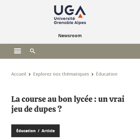
Gestion des cookies
Newsroom
Ouvrir le menu principal
Ouvrir le moteur de recherche
Vous êtes ici :
Accueil
Explorez nos thématiques
Éducation
La course au bon lycée : un vrai
jeu de dupes ?
Éducation
Article