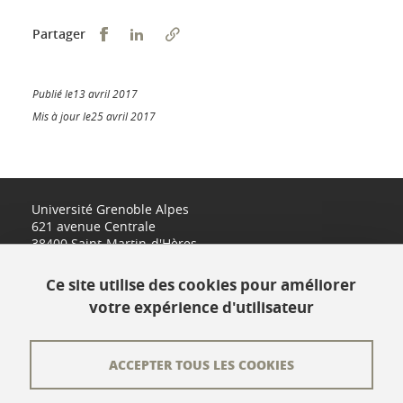
Partager sur Facebook
Partager sur LinkedIn
Partager
Publié le13 avril 2017
Mis à jour le25 avril 2017
Université Grenoble Alpes
621 avenue Centrale
38400 Saint-Martin-d'Hères
www.univ-grenoble-alpes.fr
Ce site utilise des cookies pour améliorer
votre expérience d'utilisateur
Contact
Plan du site
ACCEPTER TOUS LES COOKIES
L'équipe éditoriale