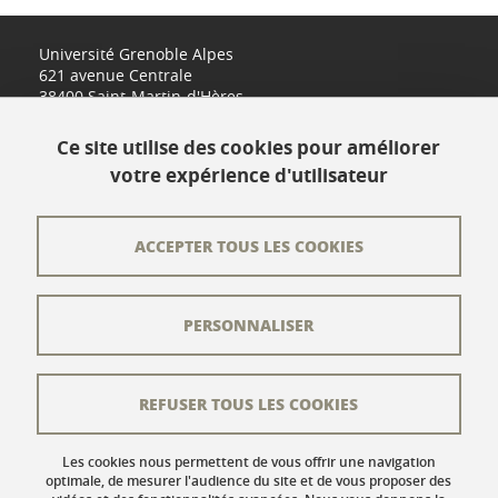
Université Grenoble Alpes
621 avenue Centrale
38400 Saint-Martin-d'Hères
www.univ-grenoble-alpes.fr
Ce site utilise des cookies pour améliorer
votre expérience d'utilisateur
Contact
Plan du site
ACCEPTER TOUS LES COOKIES
L'équipe éditoriale
PERSONNALISER
Les auteurs
Crédits
REFUSER TOUS LES COOKIES
Mentions légales
Données personnelles
Les cookies nous permettent de vous offrir une navigation
optimale, de mesurer l'audience du site et de vous proposer des