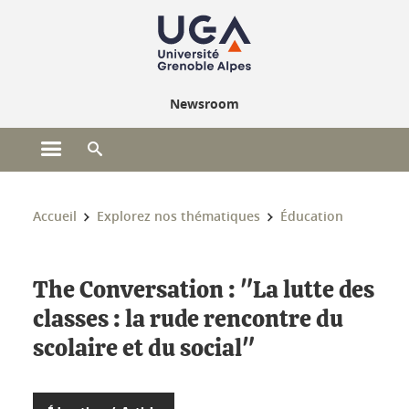
Gestion des cookies
Newsroom
Ouvrir le menu principal
Ouvrir le moteur de recherche
Vous êtes ici :
Accueil
Explorez nos thématiques
Éducation
The Conversation : "La lutte des
classes : la rude rencontre du
scolaire et du social"