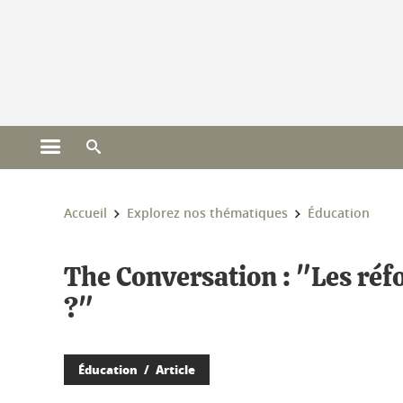
Gestion des cookies
Ouvrir le menu principal
Ouvrir le moteur de recherche
Vous êtes ici :
Accueil
Explorez nos thématiques
Éducation
The Conversation : "Les réfo
?"
Éducation
Article