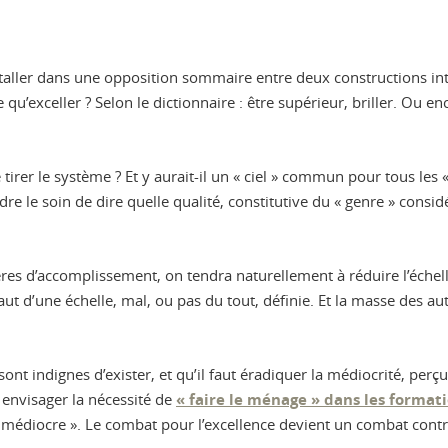
staller dans une opposition sommaire entre deux constructions inte
ce qu’exceller ? Selon le dictionnaire : être supérieur, briller. Ou 
te tirer le système ? Et y aurait-il un « ciel » commun pour tous l
re le soin de dire quelle qualité, constitutive du « genre » consid
ères d’accomplissement, on tendra naturellement à réduire l’échelle
aut d’une échelle, mal, ou pas du tout, définie. Et la masse des au
sont indignes d’exister, et qu’il faut éradiquer la médiocrité, per
 envisager la nécessité de
« faire le ménage » dans les format
 médiocre ». Le combat pour l’excellence devient un combat contre