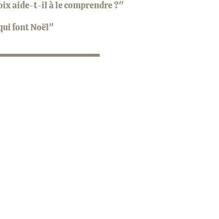
oix aide-t-il à le comprendre ?"
qui font Noël"
ook
inkedIn