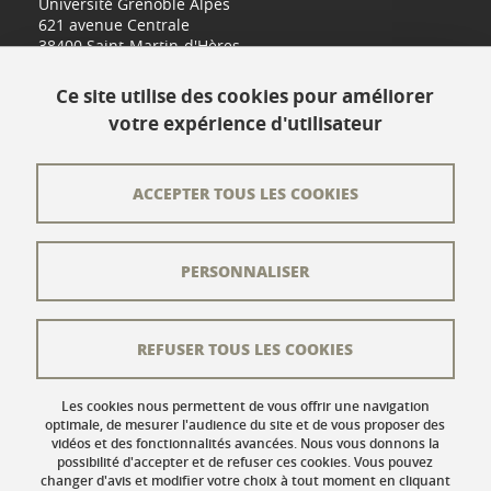
Université Grenoble Alpes
621 avenue Centrale
38400 Saint-Martin-d'Hères
www.univ-grenoble-alpes.fr
Ce site utilise des cookies pour améliorer
votre expérience d'utilisateur
Contact
Plan du site
ACCEPTER TOUS LES COOKIES
L'équipe éditoriale
PERSONNALISER
Les auteurs
Crédits
REFUSER TOUS LES COOKIES
Mentions légales
Données personnelles
Les cookies nous permettent de vous offrir une navigation
optimale, de mesurer l'audience du site et de vous proposer des
vidéos et des fonctionnalités avancées. Nous vous donnons la
Gestion des cookies
possibilité d'accepter et de refuser ces cookies. Vous pouvez
changer d'avis et modifier votre choix à tout moment en cliquant