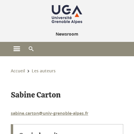
Gestion des cookies
Newsroom
Ouvrir le menu principal
Ouvrir le moteur de recherche
Vous êtes ici :
Accueil
Les auteurs
Sabine Carton
sabine.carton@univ-grenoble-alpes.fr