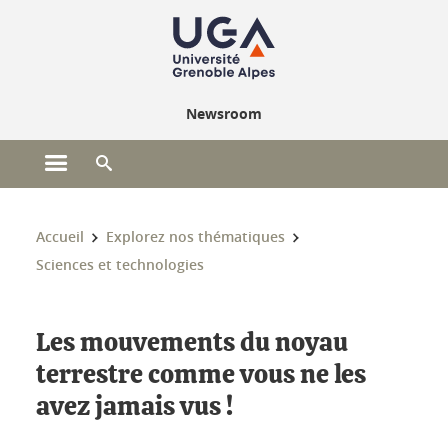
Gestion des cookies
Newsroom
Ouvrir le menu principal
Ouvrir le moteur de recherche
Vous êtes ici :
Accueil
Explorez nos thématiques
Sciences et technologies
Les mouvements du noyau
terrestre comme vous ne les
avez jamais vus !