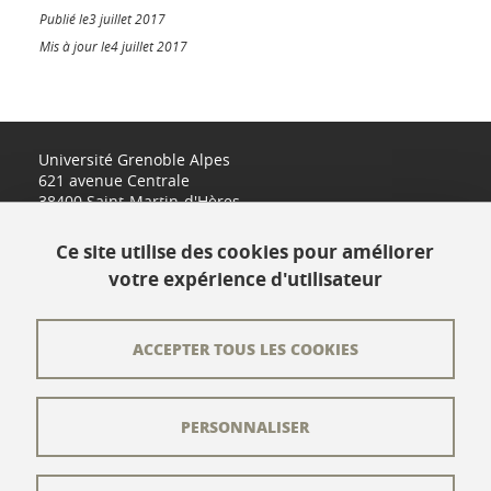
Publié le3 juillet 2017
Mis à jour le4 juillet 2017
Université Grenoble Alpes
621 avenue Centrale
38400 Saint-Martin-d'Hères
www.univ-grenoble-alpes.fr
Ce site utilise des cookies pour améliorer
votre expérience d'utilisateur
Contact
Plan du site
ACCEPTER TOUS LES COOKIES
L'équipe éditoriale
PERSONNALISER
Les auteurs
Crédits