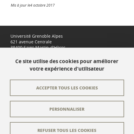
Mis à jour le4 octobre 2017
Université Grenoble Alpes
621 avenue Centrale
38400 Saint-Martin-d'Hères
www.univ-grenoble-alpes.fr
Ce site utilise des cookies pour améliorer
votre expérience d'utilisateur
Contact
Plan du site
ACCEPTER TOUS LES COOKIES
L'équipe éditoriale
PERSONNALISER
Les auteurs
Crédits
REFUSER TOUS LES COOKIES
Mentions légales