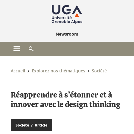
Gestion des cookies
Newsroom
Ouvrir le menu principal
Ouvrir le moteur de recherche
Vous êtes ici :
Accueil
Explorez nos thématiques
Société
Réapprendre à s’étonner et à
innover avec le design thinking
Société
Article