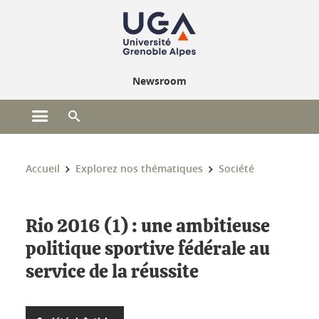
Gestion des cookies
Newsroom
Ouvrir le menu principal
Ouvrir le moteur de recherche
Vous êtes ici :
Accueil
Explorez nos thématiques
Société
Rio 2016 (1) : une ambitieuse
politique sportive fédérale au
service de la réussite