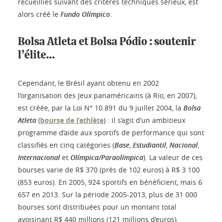
recueillies suivant des critères techniques sérieux, est
alors créé le
Fundo Olímpico
.
Bolsa Atleta et Bolsa Pódio : soutenir
l’élite…
Cependant, le Brésil ayant obtenu en 2002
l’organisation des Jeux panaméricains (à Rio, en 2007),
est créée, par la Loi N° 10.891 du 9 juillet 2004, la
Bolsa
Atleta
(
bourse de l’athlète
) : il s’agit d’un ambitieux
programme d’aide aux sportifs de performance qui sont
classifiés en cinq catégories (
Base
,
Estudiantil
,
Nacional
,
Internacional
et
Olímpica/Paraolímpica
). La valeur de ces
bourses varie de R$ 370 (près de 102 euros) à R$ 3 100
(853 euros). En 2005, 924 sportifs en bénéficient, mais 6
657 en 2013. Sur la période 2005-2013, plus de 31 000
bourses sont distribuées pour un montant total
avoisinant R$ 440 millions (121 millions d’euros).