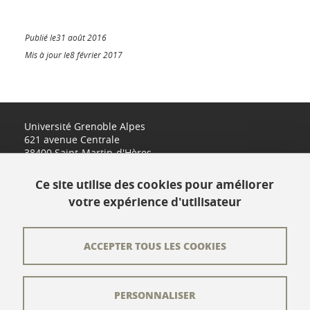
Publié le31 août 2016
Mis à jour le8 février 2017
Université Grenoble Alpes
621 avenue Centrale
38400 Saint-Martin-d'Hères
www.univ-grenoble-alpes.fr
Ce site utilise des cookies pour améliorer
votre expérience d'utilisateur
Contact
Plan du site
ACCEPTER TOUS LES COOKIES
L'équipe éditoriale
PERSONNALISER
Les auteurs