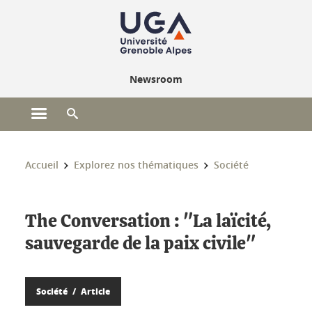
Gestion des cookies
Newsroom
Ouvrir le menu principal
Ouvrir le moteur de recherche
Vous êtes ici :
Accueil
Explorez nos thématiques
Société
The Conversation : "La laïcité,
sauvegarde de la paix civile"
Société
Article