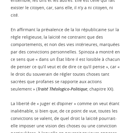
ensemble, les uns et les autres. Elle est celle qui fait
exister le citoyen, car, sans elle, il n’y a ni citoyen, ni
cité.
En affirmant la prévalence de la loi républicaine sur la
règle religieuse, la laïcité ne contraint que des
comportements, et non des vies intérieures, marquées
par des convictions personnelles. Spinoza a montré en
ce sens que « dans un État libre il est loisible à chacun
de penser ce qu’il veut et de dire ce qu’il pense », car «
le droit du souverain de régler toutes choses tant
sacrées que profanes se rapporte aux actions
seulement » (
Traité Théologico-Politique
, chapitre XX).
La liberté de « juger et d’opiner » comme on veut étant
inaliénable, si bien que, de ce point de vue, toutes les
convictions se valent, de quel droit la laïcité pourrait-
elle imposer une vision des choses ou une conviction