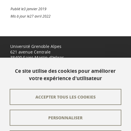
Publié le3 janvier 2019
Mis à jour le27 avril 2022
Université Grenoble Alpes
621 avenue Centrale
38400 Saint-Martin-d'Hères
www.univ-grenoble-alpes.fr
Ce site utilise des cookies pour améliorer
votre expérience d'utilisateur
Contact
Plan du site
ACCEPTER TOUS LES COOKIES
L'équipe éditoriale
PERSONNALISER
Les auteurs
Crédits