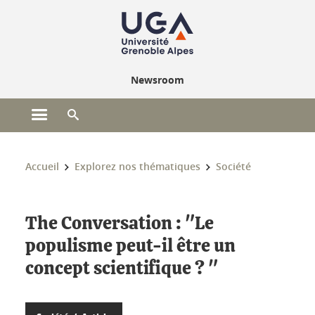
Gestion des cookies
Newsroom
Ouvrir le menu principal
Ouvrir le moteur de recherche
Vous êtes ici :
Accueil
Explorez nos thématiques
Société
The Conversation : "Le
populisme peut-il être un
concept scientifique ? "