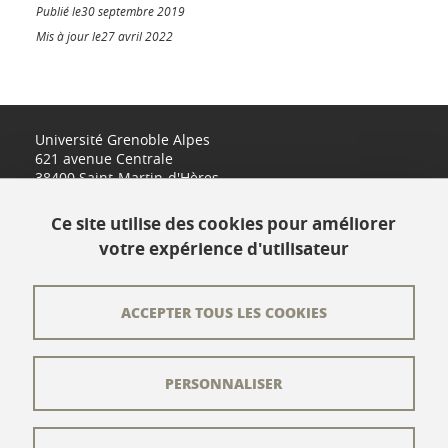
Publié le30 septembre 2019
Mis à jour le27 avril 2022
Université Grenoble Alpes
621 avenue Centrale
38400 Saint-Martin-d'Hères
www.univ-grenoble-alpes.fr
Ce site utilise des cookies pour améliorer
votre expérience d'utilisateur
Contact
Plan du site
ACCEPTER TOUS LES COOKIES
L'équipe éditoriale
PERSONNALISER
Les auteurs
Crédits