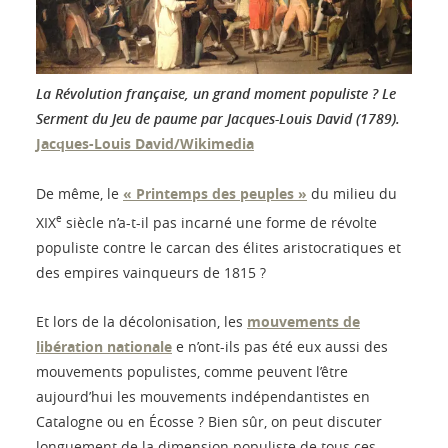
La Révolution française, un grand moment populiste ? Le
Serment du Jeu de paume par Jacques-Louis David (1789).
Jacques-Louis David/Wikimedia
De même, le
« Printemps des peuples »
du milieu du
e
XIX
siècle n’a-t-il pas incarné une forme de révolte
populiste contre le carcan des élites aristocratiques et
des empires vainqueurs de 1815 ?
Et lors de la décolonisation, les
mouvements de
libération nationale
e n’ont-ils pas été eux aussi des
mouvements populistes, comme peuvent l’être
aujourd’hui les mouvements indépendantistes en
Catalogne ou en Écosse ? Bien sûr, on peut discuter
longuement de la dimension populiste de tous ces