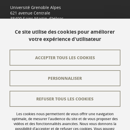
Université Grenoble Alpes
621 avenue Centrale
38400 Saint-Martin-d'Hères
www.univ-grenoble-alpes.fr
Ce site utilise des cookies pour améliorer
votre expérience d'utilisateur
Contact
Plan du site
ACCEPTER TOUS LES COOKIES
L'équipe éditoriale
PERSONNALISER
Les auteurs
Crédits
REFUSER TOUS LES COOKIES
Mentions légales
Données personnelles
Les cookies nous permettent de vous offrir une navigation
optimale, de mesurer l'audience du site et de vous proposer des
vidéos et des fonctionnalités avancées. Nous vous donnons la
Gestion des cookies
possibilité d'accepter et de refuser ces cookies. Vous pouvez