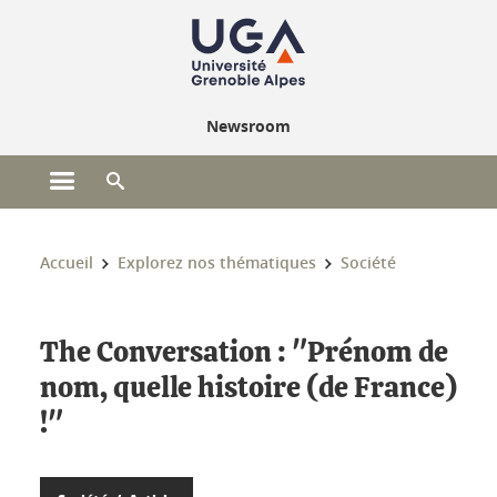
Gestion des cookies
Newsroom
Ouvrir le menu principal
Ouvrir le moteur de recherche
Vous êtes ici :
Accueil
Explorez nos thématiques
Société
The Conversation : "Prénom de
nom, quelle histoire (de France)
!"