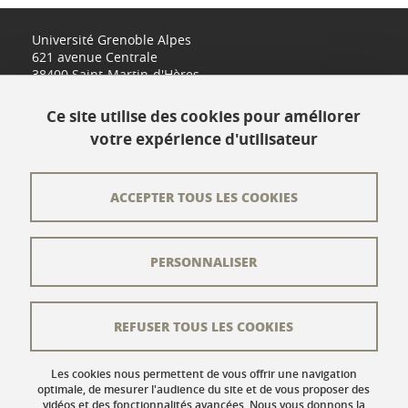
Université Grenoble Alpes
621 avenue Centrale
38400 Saint-Martin-d'Hères
www.univ-grenoble-alpes.fr
Ce site utilise des cookies pour améliorer
votre expérience d'utilisateur
Contact
Plan du site
ACCEPTER TOUS LES COOKIES
L'équipe éditoriale
PERSONNALISER
Les auteurs
Crédits
REFUSER TOUS LES COOKIES
Mentions légales
Données personnelles
Les cookies nous permettent de vous offrir une navigation
optimale, de mesurer l'audience du site et de vous proposer des
vidéos et des fonctionnalités avancées. Nous vous donnons la