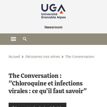
Gestion des cookies
Newsroom
Ouvrir le menu principal
Ouvrir le moteur de recherche
Vous êtes ici :
Accueil
Découvrez nos séries
The Conversation
The Conversation :
"Chloroquine et infections
virales : ce qu’il faut savoir"