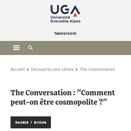
Gestion des cookies
Newsroom
Ouvrir le menu principal
Ouvrir le moteur de recherche
Vous êtes ici :
Accueil
Découvrez nos séries
The Conversation
The Conversation : "Comment
peut-on être cosmopolite ?"
Société
Article