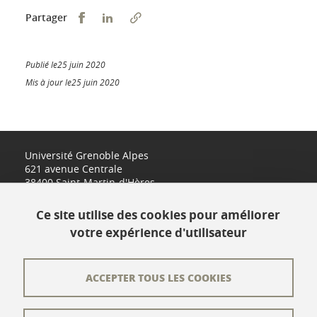
Partager sur Facebook
Partager sur LinkedIn
Partager
Publié le25 juin 2020
Mis à jour le25 juin 2020
Université Grenoble Alpes
621 avenue Centrale
38400 Saint-Martin-d'Hères
www.univ-grenoble-alpes.fr
Ce site utilise des cookies pour améliorer
votre expérience d'utilisateur
Contact
Plan du site
ACCEPTER TOUS LES COOKIES
L'équipe éditoriale