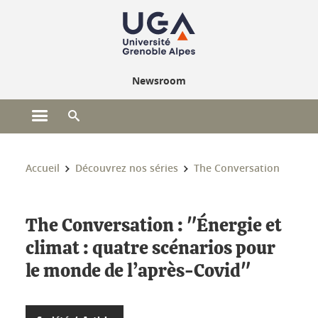
Gestion des cookies
Newsroom
Ouvrir le menu principal
Ouvrir le moteur de recherche
Vous êtes ici :
Accueil
Découvrez nos séries
The Conversation
The Conversation : "Énergie et
climat : quatre scénarios pour
le monde de l’après-Covid"