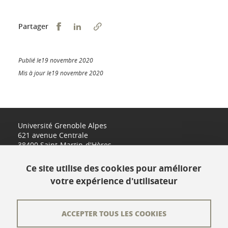
Partager sur Facebook
Partager sur LinkedIn
Partager
Publié le19 novembre 2020
Mis à jour le19 novembre 2020
Université Grenoble Alpes
621 avenue Centrale
38400 Saint-Martin-d'Hères
www.univ-grenoble-alpes.fr
Ce site utilise des cookies pour améliorer
votre expérience d'utilisateur
Contact
Plan du site
ACCEPTER TOUS LES COOKIES