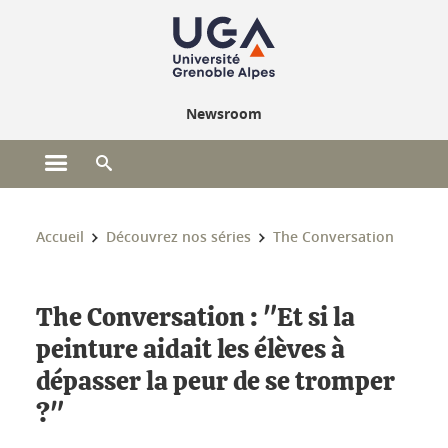
Gestion des cookies
Newsroom
Ouvrir le menu principal
Ouvrir le moteur de recherche
Vous êtes ici :
Accueil
Découvrez nos séries
The Conversation
The Conversation : "Et si la
peinture aidait les élèves à
dépasser la peur de se tromper
?"