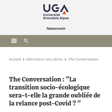
Gestion des cookies
Newsroom
Ouvrir le menu principal
Ouvrir le moteur de recherche
Vous êtes ici :
Accueil
Découvrez nos séries
The Conversation
The Conversation : "La
transition socio-écologique
sera-t-elle la grande oubliée de
la relance post-Covid ? "