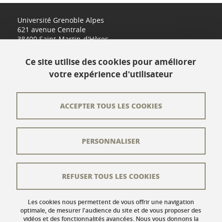
Université Grenoble Alpes
621 avenue Centrale
38400 Saint-Martin-d'Hères
www.univ-grenoble-alpes.fr
Ce site utilise des cookies pour améliorer
votre expérience d'utilisateur
Contact
Plan du site
ACCEPTER TOUS LES COOKIES
L'équipe éditoriale
PERSONNALISER
Les auteurs
Crédits
REFUSER TOUS LES COOKIES
Mentions légales
Données personnelles
Les cookies nous permettent de vous offrir une navigation
optimale, de mesurer l'audience du site et de vous proposer des
vidéos et des fonctionnalités avancées. Nous vous donnons la
Gestion des cookies