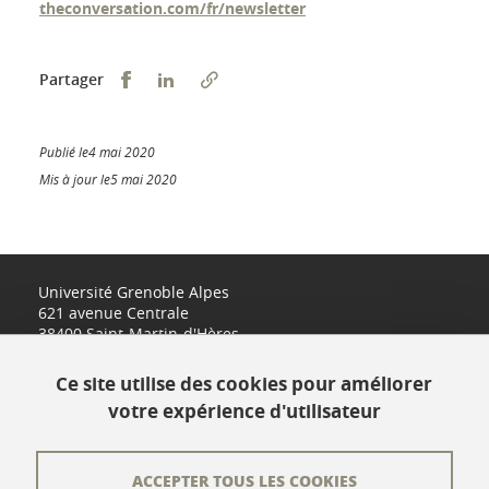
theconversation.com/fr/newsletter
Partager sur Facebook
Partager sur LinkedIn
Partager
Publié le4 mai 2020
Mis à jour le5 mai 2020
Université Grenoble Alpes
621 avenue Centrale
38400 Saint-Martin-d'Hères
www.univ-grenoble-alpes.fr
Ce site utilise des cookies pour améliorer
votre expérience d'utilisateur
Contact
Plan du site
ACCEPTER TOUS LES COOKIES