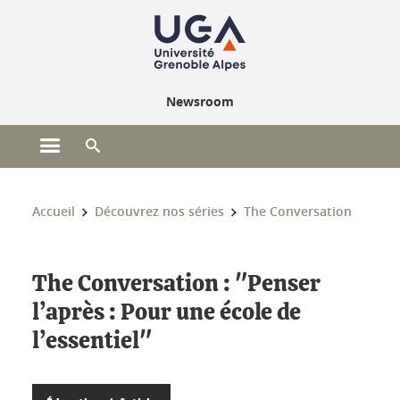
Gestion des cookies
Newsroom
Ouvrir le menu principal
Ouvrir le moteur de recherche
Vous êtes ici :
Accueil
Découvrez nos séries
The Conversation
The Conversation : "Penser
l’après : Pour une école de
l’essentiel"