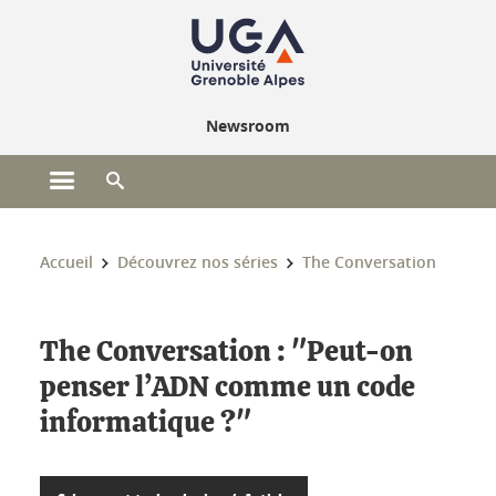
Gestion des cookies
Newsroom
Ouvrir le menu principal
Ouvrir le moteur de recherche
Vous êtes ici :
Accueil
Découvrez nos séries
The Conversation
The Conversation : "Peut-on
penser l’ADN comme un code
informatique ?"