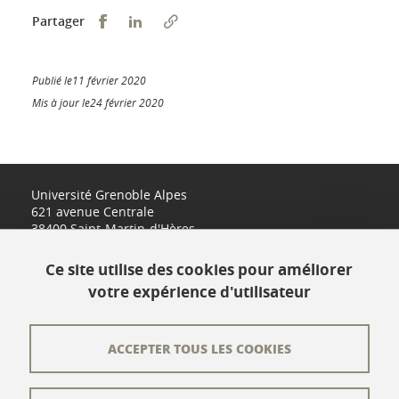
Partager sur Facebook
Partager sur LinkedIn
Partager
Publié le11 février 2020
Mis à jour le24 février 2020
Université Grenoble Alpes
621 avenue Centrale
38400 Saint-Martin-d'Hères
www.univ-grenoble-alpes.fr
Ce site utilise des cookies pour améliorer
votre expérience d'utilisateur
Contact
Plan du site
ACCEPTER TOUS LES COOKIES
L'équipe éditoriale