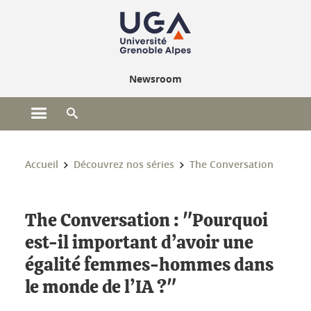
Gestion des cookies
Newsroom
Ouvrir le menu principal
Ouvrir le moteur de recherche
Vous êtes ici :
Accueil
Découvrez nos séries
The Conversation
The Conversation : "Pourquoi
est-il important d’avoir une
égalité femmes-hommes dans
le monde de l’IA ?"