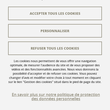
Contact
Plan du site
ACCEPTER TOUS LES COOKIES
L'équipe éditoriale
PERSONNALISER
Les auteurs
Crédits
REFUSER TOUS LES COOKIES
Mentions légales
Données personnelles
Les cookies nous permettent de vous offrir une navigation
optimale, de mesurer l'audience du site et de vous proposer des
vidéos et des fonctionnalités avancées. Nous vous donnons la
Gestion des cookies
possibilité d'accepter et de refuser ces cookies. Vous pouvez
changer d'avis et modifier votre choix à tout moment en cliquant
Accessibilité : non conforme
sur le lien "Gestion des cookies" situé dans le pied de page du site.
En savoir plus sur notre politique de protection
des données personnelles