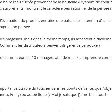
de boire l’eau sucrée provenant de la bouteille « cyanure de sodi
ats, surprenants, montrent le caractère peu rationnel de la pensée
’évaluation du produit, entraîne une baisse de l’intention d’achat
nipulation passée.
es magasins, mais dans le même temps, ils acceptent difficilemen
. Comment les distributeurs peuvent-ils gérer ce paradoxe ?
consommateurs et 10 managers afin de mieux comprendre commen
’importance du rôle du toucher dans les points de vente, que l’obje
dant. », Emily) ou autotélique (« Moi je sais que j’aime bien touche