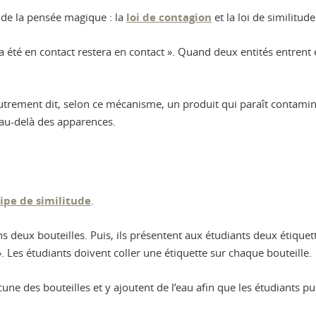
s de la pensée magique : la
loi de contagion
et la loi de similitude
a été en contact restera en contact ». Quand deux entités entrent 
 ; autrement dit, selon ce mécanisme, un produit qui paraît cont
u-delà des apparences.
ipe de similitude
.
s deux bouteilles. Puis, ils présentent aux étudiants deux étiquette
. Les étudiants doivent coller une étiquette sur chaque bouteille.
ne des bouteilles et y ajoutent de l’eau afin que les étudiants p