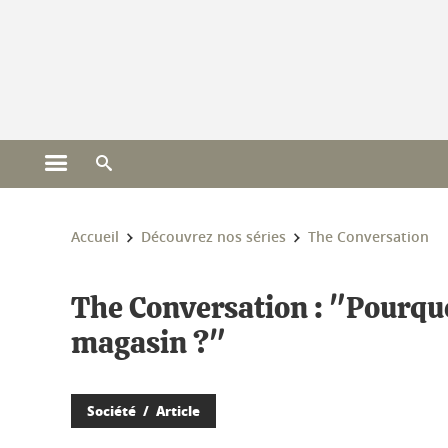
Gestion des cookies
Ouvrir le menu principal
Ouvrir le moteur de recherche
Vous êtes ici :
Accueil
Découvrez nos séries
The Conversation
The Conversation : "Pourquo
magasin ?"
Société
Article