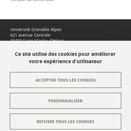
Université Grenoble Alpes
621 avenue Centrale
38400 Saint-Martin-d'Hères
www.univ-grenoble-alpes.fr
Ce site utilise des cookies pour améliorer
votre expérience d'utilisateur
Contact
Plan du site
ACCEPTER TOUS LES COOKIES
L'équipe éditoriale
PERSONNALISER
Les auteurs
Crédits
REFUSER TOUS LES COOKIES
Mentions légales