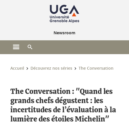
Gestion des cookies
Newsroom
Ouvrir le menu principal
Ouvrir le moteur de recherche
Vous êtes ici :
Accueil
Découvrez nos séries
The Conversation
The Conversation : "Quand les
grands chefs dégustent : les
incertitudes de l’évaluation à la
lumière des étoiles Michelin"