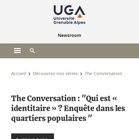
Gestion des cookies
Newsroom
Ouvrir le menu principal
Ouvrir le moteur de recherche
Vous êtes ici :
Accueil
Découvrez nos séries
The Conversation
The Conversation : "Qui est «
identitaire » ? Enquête dans les
quartiers populaires "