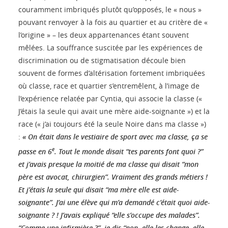
couramment imbriqués plutôt qu’opposés, le « nous »
pouvant renvoyer à la fois au quartier et au critère de «
l’origine » – les deux appartenances étant souvent
mêlées. La souffrance suscitée par les expériences de
discrimination ou de stigmatisation découle bien
souvent de formes d’altérisation fortement imbriquées
où classe, race et quartier s’entremêlent, à l’image de
l’expérience relatée par Cyntia, qui associe la classe («
J’étais la seule qui avait une mère aide-soignante ») et la
race (« j’ai toujours été la seule Noire dans ma classe »)
:
« On était dans le vestiaire de sport avec ma classe, ça se
e
passe en 6
. Tout le monde disait “tes parents font quoi ?”
et j’avais presque la moitié de ma classe qui disait “mon
père est avocat, chirurgien”. Vraiment des grands métiers !
Et j’étais la seule qui disait “ma mère elle est aide-
soignante”. J’ai une élève qui m’a demandé c’était quoi aide-
soignante ? ! J’avais expliqué “elle s’occupe des malades”.
“Comme une infirmière ?”, je dis “non, elle les change, elle