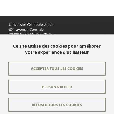
Université Grenoble Alpes
621 avenue Centrale
38400 Saint-Martin-d'Hères
www.univ-grenoble-alpes.fr
Ce site utilise des cookies pour améliorer
votre expérience d'utilisateur
Contact
Plan du site
ACCEPTER TOUS LES COOKIES
L'équipe éditoriale
PERSONNALISER
Les auteurs
Crédits
REFUSER TOUS LES COOKIES
Mentions légales