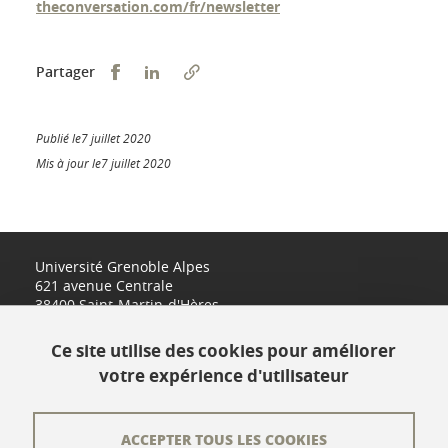
theconversation.com/fr/newsletter
Partager sur Facebook
Partager sur LinkedIn
Partager
Publié le7 juillet 2020
Mis à jour le7 juillet 2020
Université Grenoble Alpes
621 avenue Centrale
38400 Saint-Martin-d'Hères
www.univ-grenoble-alpes.fr
Ce site utilise des cookies pour améliorer
votre expérience d'utilisateur
Contact
Plan du site
ACCEPTER TOUS LES COOKIES