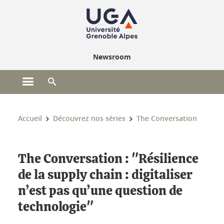
Gestion des cookies
Newsroom
Ouvrir le menu principal
Ouvrir le moteur de recherche
Vous êtes ici :
Accueil
Découvrez nos séries
The Conversation
The Conversation : "Résilience
de la supply chain : digitaliser
n’est pas qu’une question de
technologie"