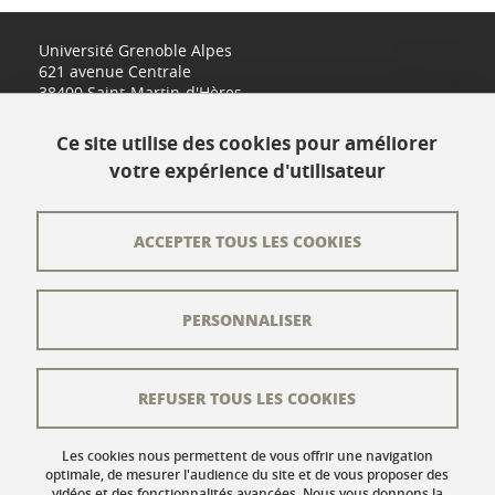
Université Grenoble Alpes
621 avenue Centrale
38400 Saint-Martin-d'Hères
www.univ-grenoble-alpes.fr
Ce site utilise des cookies pour améliorer
votre expérience d'utilisateur
Contact
Plan du site
ACCEPTER TOUS LES COOKIES
L'équipe éditoriale
PERSONNALISER
Les auteurs
Crédits
REFUSER TOUS LES COOKIES
Mentions légales
Données personnelles
Les cookies nous permettent de vous offrir une navigation
optimale, de mesurer l'audience du site et de vous proposer des
vidéos et des fonctionnalités avancées. Nous vous donnons la