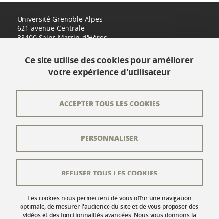
Université Grenoble Alpes
621 avenue Centrale
38400 Saint-Martin-d'Hères
www.univ-grenoble-alpes.fr
Ce site utilise des cookies pour améliorer
votre expérience d'utilisateur
Contact
Plan du site
ACCEPTER TOUS LES COOKIES
L'équipe éditoriale
PERSONNALISER
Les auteurs
Crédits
REFUSER TOUS LES COOKIES
Mentions légales
Données personnelles
Les cookies nous permettent de vous offrir une navigation
optimale, de mesurer l'audience du site et de vous proposer des
vidéos et des fonctionnalités avancées. Nous vous donnons la
Gestion des cookies