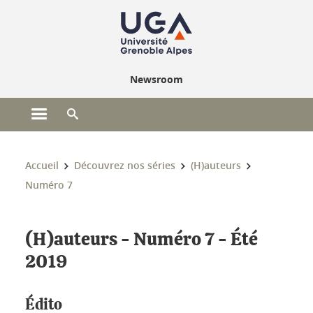
Gestion des cookies
Newsroom
Ouvrir le menu principal
Ouvrir le moteur de recherche
Vous êtes ici :
Accueil
Découvrez nos séries
(H)auteurs
Numéro 7
(H)auteurs - Numéro 7 - Été
2019
Édito