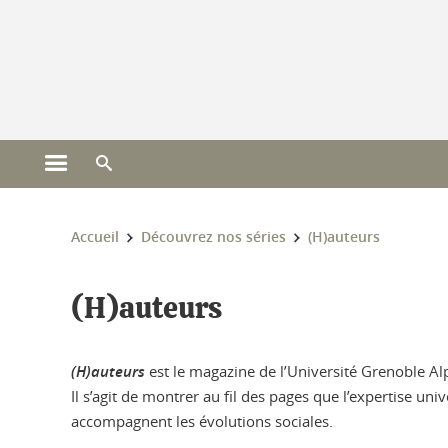
Gestion des cookies
Ouvrir le menu principal
Ouvrir le moteur de recherche
Vous êtes ici :
Accueil
Découvrez nos séries
(H)auteurs
(H)auteurs
(H)auteurs
est le magazine de l’Université Grenoble Alpe
Il s’agit de montrer au fil des pages que l’expertise un
accompagnent les évolutions sociales.