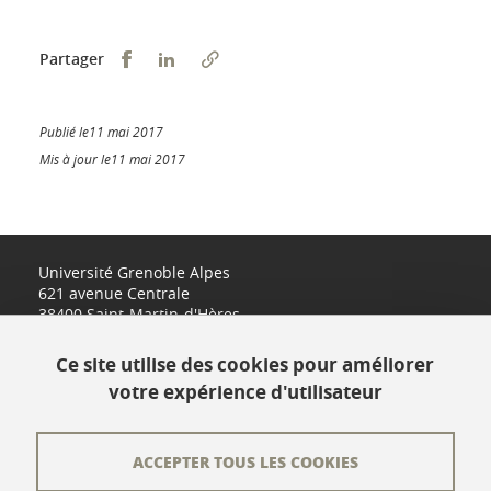
Partager sur Facebook
Partager sur LinkedIn
Partager
Publié le11 mai 2017
Mis à jour le11 mai 2017
Université Grenoble Alpes
621 avenue Centrale
38400 Saint-Martin-d'Hères
www.univ-grenoble-alpes.fr
Ce site utilise des cookies pour améliorer
votre expérience d'utilisateur
Contact
Plan du site
ACCEPTER TOUS LES COOKIES