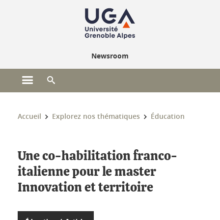
Gestion des cookies
Newsroom
Ouvrir le menu principal
Ouvrir le moteur de recherche
Vous êtes ici :
Accueil
Explorez nos thématiques
Éducation
Une co-habilitation franco-
italienne pour le master
Innovation et territoire