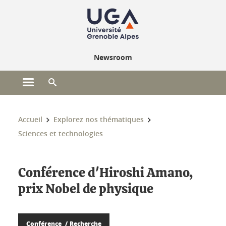
Gestion des cookies
Newsroom
Ouvrir le menu principal
Ouvrir le moteur de recherche
Vous êtes ici :
Accueil
Explorez nos thématiques
Sciences et technologies
Conférence d'Hiroshi Amano,
prix Nobel de physique
Conférence
Recherche