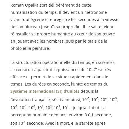
Roman Opalka sort délibérément de cette
humanisation du temps. Il devient un métronome
vivant qui égrène et enregistre les secondes à la vitesse
de son pinceau jusqu’à sa propre fin. Il le sait et vient
réinstaller sa propre humanité au cœur de son œuvre
en jouant avec les nombres, puis par le biais de la
photo et la peinture.
La structuration opérationnelle du temps, en sciences,
se construit à partir des puissances de 10. C’est très
efficace et permet de se situer rapidement dans le
temps. Les durées en seconde, l’unité de temps du
Système International (SI) d’unités
depuis la
-6
-5
-4
-3
Révolution française, s’écrivent ainsi, 10
, 10
, 10
, 10
,
-2
-1
0
1
2
3
4
10
, 10
, 10
, 10
, 10
, 10
, 10
… jusqu’à l’infini. La
perception humaine démarre environ à 0,1 seconde,
-1
soit 10
seconde. Avec la mort, elle s’arrête après