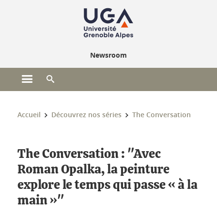
Gestion des cookies
Newsroom
Ouvrir le menu principal
Ouvrir le moteur de recherche
Vous êtes ici :
Accueil
Découvrez nos séries
The Conversation
The Conversation : "Avec
Roman Opalka, la peinture
explore le temps qui passe « à la
main »"