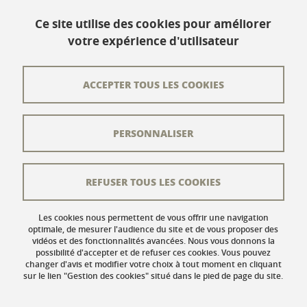
www.univ-grenoble-alpes.fr
Ce site utilise des cookies pour améliorer
votre expérience d'utilisateur
Contact
Plan du site
ACCEPTER TOUS LES COOKIES
L'équipe éditoriale
PERSONNALISER
Les auteurs
Crédits
REFUSER TOUS LES COOKIES
Mentions légales
Données personnelles
Les cookies nous permettent de vous offrir une navigation
optimale, de mesurer l'audience du site et de vous proposer des
vidéos et des fonctionnalités avancées. Nous vous donnons la
Gestion des cookies
possibilité d'accepter et de refuser ces cookies. Vous pouvez
changer d'avis et modifier votre choix à tout moment en cliquant
Accessibilité : non conforme
sur le lien "Gestion des cookies" situé dans le pied de page du site.