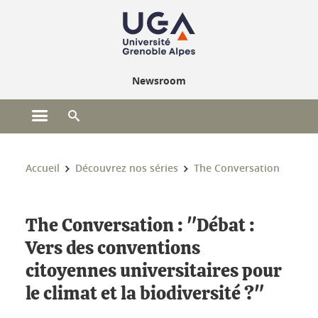
Gestion des cookies
Newsroom
Ouvrir le menu principal
Ouvrir le moteur de recherche
Vous êtes ici :
Accueil
Découvrez nos séries
The Conversation
The Conversation : "Débat :
Vers des conventions
citoyennes universitaires pour
le climat et la biodiversité ?"