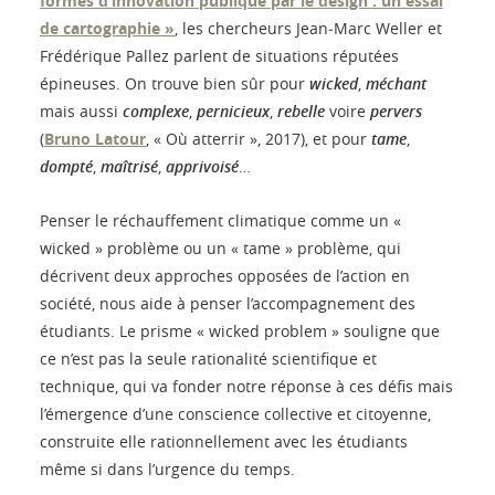
formes d’innovation publique par le design : un essai
de cartographie »
, les chercheurs Jean‑Marc Weller et
Frédérique Pallez parlent de situations réputées
épineuses. On trouve bien sûr pour
wicked
,
méchant
mais aussi
complexe
,
pernicieux
,
rebelle
voire
pervers
(
Bruno Latour
, « Où atterrir », 2017), et pour
tame
,
dompté
,
maîtrisé
,
apprivoisé
…
Penser le réchauffement climatique comme un «
wicked » problème ou un « tame » problème, qui
décrivent deux approches opposées de l’action en
société, nous aide à penser l’accompagnement des
étudiants. Le prisme « wicked problem » souligne que
ce n’est pas la seule rationalité scientifique et
technique, qui va fonder notre réponse à ces défis mais
l’émergence d’une conscience collective et citoyenne,
construite elle rationnellement avec les étudiants
même si dans l’urgence du temps.