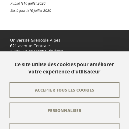
Publié le10 juillet 2020
Mis à jour le10 juillet 2020
Université Grenoble Alpes
621 avenue Centrale
38400 Saint-Martin-d'Hères
www.univ-grenoble-alpes.fr
Ce site utilise des cookies pour améliorer
votre expérience d'utilisateur
Contact
Plan du site
ACCEPTER TOUS LES COOKIES
L'équipe éditoriale
PERSONNALISER
Les auteurs
Crédits