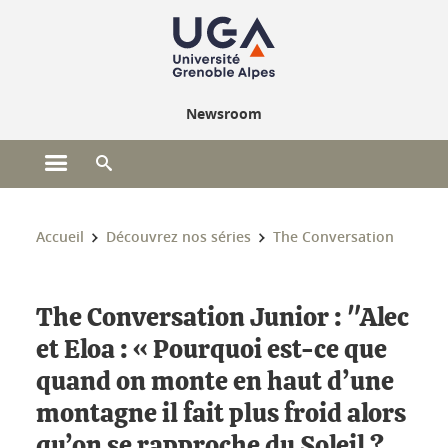
Gestion des cookies
Newsroom
Ouvrir le menu principal
Ouvrir le moteur de recherche
Vous êtes ici :
Accueil
Découvrez nos séries
The Conversation
The Conversation Junior : "Alec
et Eloa : « Pourquoi est-ce que
quand on monte en haut d’une
montagne il fait plus froid alors
qu’on se rapproche du Soleil ?