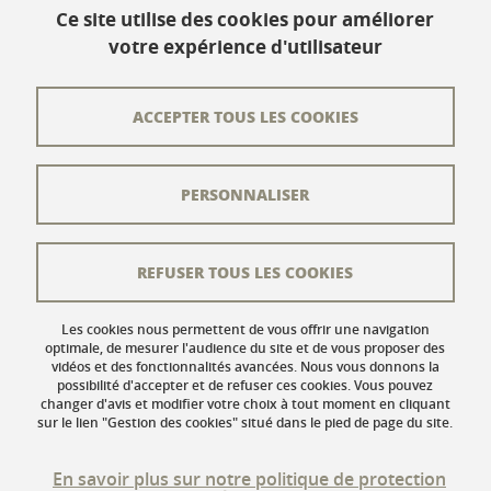
Ce site utilise des cookies pour améliorer
votre expérience d'utilisateur
Contact
Plan du site
ACCEPTER TOUS LES COOKIES
L'équipe éditoriale
PERSONNALISER
Les auteurs
Crédits
REFUSER TOUS LES COOKIES
Mentions légales
Données personnelles
Les cookies nous permettent de vous offrir une navigation
optimale, de mesurer l'audience du site et de vous proposer des
vidéos et des fonctionnalités avancées. Nous vous donnons la
Gestion des cookies
possibilité d'accepter et de refuser ces cookies. Vous pouvez
changer d'avis et modifier votre choix à tout moment en cliquant
Accessibilité : non conforme
sur le lien "Gestion des cookies" situé dans le pied de page du site.
En savoir plus sur notre politique de protection