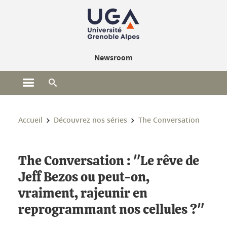
Gestion des cookies
Newsroom
Ouvrir le menu principal
Ouvrir le moteur de recherche
Vous êtes ici :
Accueil
Découvrez nos séries
The Conversation
The Conversation : "Le rêve de
Jeff Bezos ou peut-on,
vraiment, rajeunir en
reprogrammant nos cellules ?"