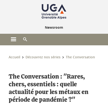
Gestion des cookies
Newsroom
Ouvrir le menu principal
Ouvrir le moteur de recherche
Vous êtes ici :
Accueil
Découvrez nos séries
The Conversation
The Conversation : "Rares,
chers, essentiels : quelle
actualité pour les métaux en
période de pandémie ?"