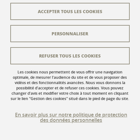
Plan du site
ACCEPTER TOUS LES COOKIES
L'équipe éditoriale
PERSONNALISER
Les auteurs
Crédits
REFUSER TOUS LES COOKIES
Mentions légales
Données personnelles
Les cookies nous permettent de vous offrir une navigation
optimale, de mesurer l'audience du site et de vous proposer des
vidéos et des fonctionnalités avancées. Nous vous donnons la
Gestion des cookies
possibilité d'accepter et de refuser ces cookies. Vous pouvez
changer d'avis et modifier votre choix à tout moment en cliquant
Accessibilité : non conforme
sur le lien "Gestion des cookies" situé dans le pied de page du site.
En savoir plus sur notre politique de protection
des données personnelles