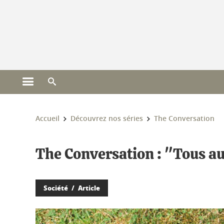
Gestion des cookies
Ouvrir le menu principal
Ouvrir le moteur de recherche
Vous êtes ici :
Accueil
Découvrez nos séries
The Conversation
The Conversation : "Tous au
Société
Article