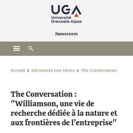
Gestion des cookies
Newsroom
Ouvrir le menu principal
Ouvrir le moteur de recherche
Vous êtes ici :
Accueil
Découvrez nos séries
The Conversation
The Conversation :
"Williamson, une vie de
recherche dédiée à la nature et
aux frontières de l’entreprise"