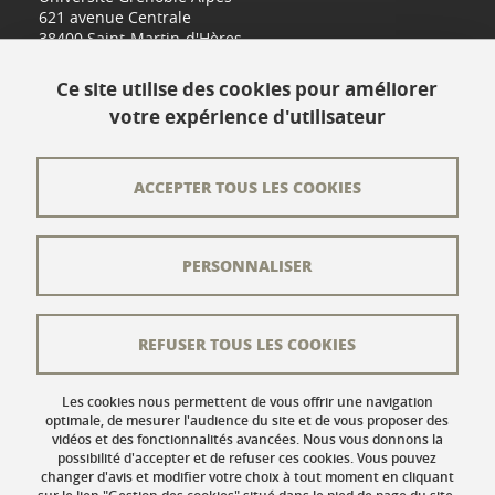
621 avenue Centrale
38400 Saint-Martin-d'Hères
www.univ-grenoble-alpes.fr
Ce site utilise des cookies pour améliorer
votre expérience d'utilisateur
Contact
Plan du site
ACCEPTER TOUS LES COOKIES
L'équipe éditoriale
PERSONNALISER
Les auteurs
Crédits
REFUSER TOUS LES COOKIES
Mentions légales
Données personnelles
Les cookies nous permettent de vous offrir une navigation
optimale, de mesurer l'audience du site et de vous proposer des
vidéos et des fonctionnalités avancées. Nous vous donnons la
Gestion des cookies
possibilité d'accepter et de refuser ces cookies. Vous pouvez
changer d'avis et modifier votre choix à tout moment en cliquant
Accessibilité : non conforme