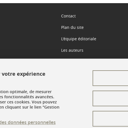
Contact
Plan du site
L'équipe éditoriale
Les auteurs
Crédits
r votre expérience
Mentions légales
Données personnelles
ation optimale, de mesurer
Gestion des cookies
es fonctionnalités avancées.
user ces cookies. Vous pouvez
n cliquant sur le lien "Gestion
Accessibilité : non conforme
n des données personnelles