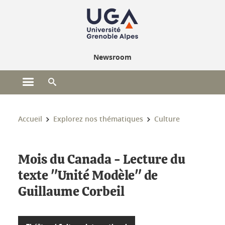
Gestion des cookies
Newsroom
Ouvrir le menu principal
Ouvrir le moteur de recherche
Vous êtes ici :
Accueil
Explorez nos thématiques
Culture
Mois du Canada - Lecture du
texte "Unité Modèle" de
Guillaume Corbeil