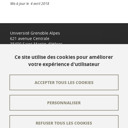
Mis à jour le 4 avril 2018
Université Grenoble Alpes
621 avenue Centrale
38400 Saint-Martin-d'Hères
www.univ-grenoble-alpes.fr
Ce site utilise des cookies pour améliorer
votre expérience d'utilisateur
Contact
Plan du site
ACCEPTER TOUS LES COOKIES
L'équipe éditoriale
PERSONNALISER
Les auteurs
Crédits
REFUSER TOUS LES COOKIES
Mentions légales