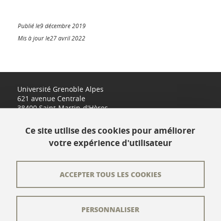
Publié le9 décembre 2019
Mis à jour le27 avril 2022
Université Grenoble Alpes
621 avenue Centrale
38400 Saint-Martin-d'Hères
www.univ-grenoble-alpes.fr
Ce site utilise des cookies pour améliorer
votre expérience d'utilisateur
Contact
Plan du site
ACCEPTER TOUS LES COOKIES
L'équipe éditoriale
PERSONNALISER
Les auteurs