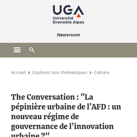
Gestion des cookies
Newsroom
Ouvrir le menu principal
Ouvrir le moteur de recherche
Vous êtes ici :
Accueil
Explorez nos thématiques
Culture
The Conversation : "La
pépinière urbaine de l’AFD : un
nouveau régime de
gouvernance de l’innovation
urbaine ?"