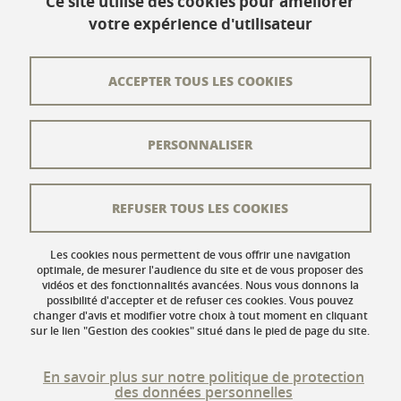
Ce site utilise des cookies pour améliorer
votre expérience d'utilisateur
Contact
Plan du site
ACCEPTER TOUS LES COOKIES
L'équipe éditoriale
PERSONNALISER
Les auteurs
Crédits
REFUSER TOUS LES COOKIES
Mentions légales
Données personnelles
Les cookies nous permettent de vous offrir une navigation
optimale, de mesurer l'audience du site et de vous proposer des
vidéos et des fonctionnalités avancées. Nous vous donnons la
Gestion des cookies
possibilité d'accepter et de refuser ces cookies. Vous pouvez
changer d'avis et modifier votre choix à tout moment en cliquant
Accessibilité : non conforme
sur le lien "Gestion des cookies" situé dans le pied de page du site.
En savoir plus sur notre politique de protection
des données personnelles