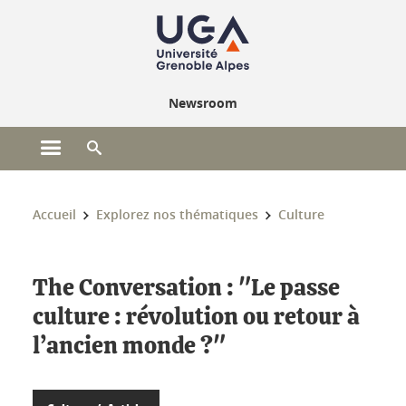
Gestion des cookies
Newsroom
Ouvrir le menu principal
Ouvrir le moteur de recherche
Vous êtes ici :
Accueil
Explorez nos thématiques
Culture
The Conversation : "Le passe
culture : révolution ou retour à
l’ancien monde ?"