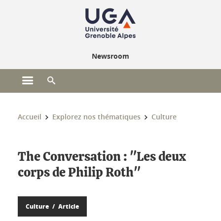
Gestion des cookies
Newsroom
Ouvrir le menu principal
Ouvrir le moteur de recherche
Vous êtes ici :
Accueil
Explorez nos thématiques
Culture
The Conversation : "Les deux
corps de Philip Roth"
Culture
Article