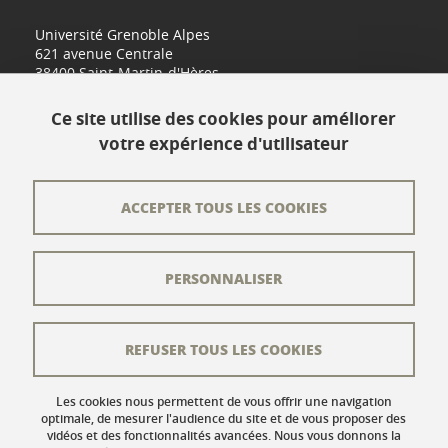
Université Grenoble Alpes
621 avenue Centrale
38400 Saint-Martin-d'Hères
www.univ-grenoble-alpes.fr
Ce site utilise des cookies pour améliorer
votre expérience d'utilisateur
Contact
Plan du site
ACCEPTER TOUS LES COOKIES
L'équipe éditoriale
PERSONNALISER
Les auteurs
Crédits
REFUSER TOUS LES COOKIES
Mentions légales
Données personnelles
Les cookies nous permettent de vous offrir une navigation
optimale, de mesurer l'audience du site et de vous proposer des
vidéos et des fonctionnalités avancées. Nous vous donnons la
Gestion des cookies