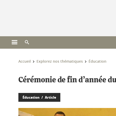
Gestion des cookies
Ouvrir le menu principal
Ouvrir le moteur de recherche
Vous êtes ici :
Accueil
Explorez nos thématiques
Éducation
Cérémonie de fin d’année du
Éducation
Article