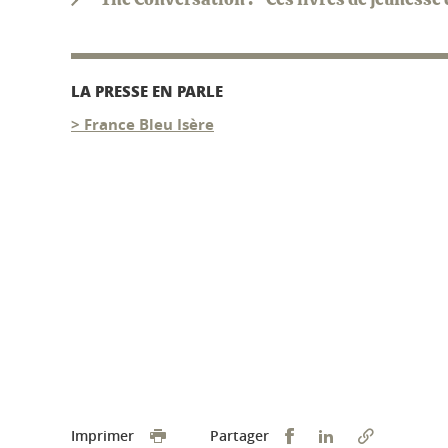
The Conversation : "Ces livres de jeunesse 
LA PRESSE EN PARLE
> France Bleu Isère
Partager sur Faceb
Partager sur L
Imprimer
Partager