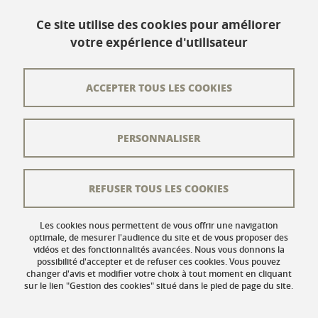
www.univ-grenoble-alpes.fr
Ce site utilise des cookies pour améliorer
votre expérience d'utilisateur
Contact
Plan du site
ACCEPTER TOUS LES COOKIES
L'équipe éditoriale
PERSONNALISER
Les auteurs
Crédits
REFUSER TOUS LES COOKIES
Mentions légales
Données personnelles
Les cookies nous permettent de vous offrir une navigation
optimale, de mesurer l'audience du site et de vous proposer des
vidéos et des fonctionnalités avancées. Nous vous donnons la
Gestion des cookies
possibilité d'accepter et de refuser ces cookies. Vous pouvez
changer d'avis et modifier votre choix à tout moment en cliquant
Accessibilité : non conforme
sur le lien "Gestion des cookies" situé dans le pied de page du site.