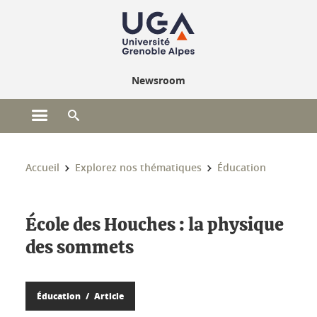
Gestion des cookies
Newsroom
Ouvrir le menu principal
Ouvrir le moteur de recherche
Vous êtes ici :
Accueil
Explorez nos thématiques
Éducation
École des Houches : la physique
des sommets
Éducation
Article