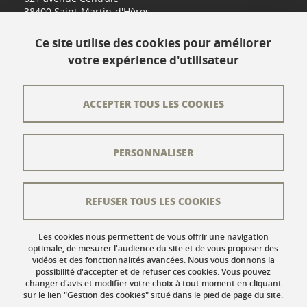
38400 Saint-Martin-d'Hères
www.univ-grenoble-alpes.fr
Ce site utilise des cookies pour améliorer
votre expérience d'utilisateur
Contact
Plan du site
ACCEPTER TOUS LES COOKIES
L'équipe éditoriale
PERSONNALISER
Les auteurs
Crédits
REFUSER TOUS LES COOKIES
Mentions légales
Données personnelles
Les cookies nous permettent de vous offrir une navigation
optimale, de mesurer l'audience du site et de vous proposer des
vidéos et des fonctionnalités avancées. Nous vous donnons la
Gestion des cookies
possibilité d'accepter et de refuser ces cookies. Vous pouvez
changer d'avis et modifier votre choix à tout moment en cliquant
Accessibilité : non conforme
sur le lien "Gestion des cookies" situé dans le pied de page du site.