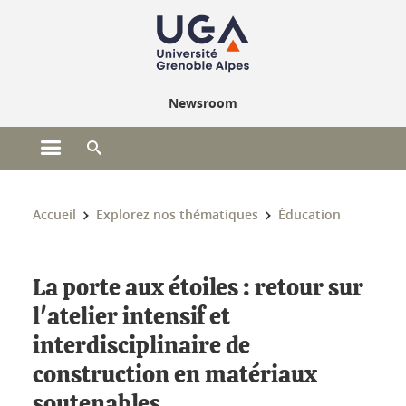
Gestion des cookies
Newsroom
Ouvrir le menu principal
Ouvrir le moteur de recherche
Vous êtes ici :
Accueil
Explorez nos thématiques
Éducation
La porte aux étoiles : retour sur
l'atelier intensif et
interdisciplinaire de
construction en matériaux
soutenables