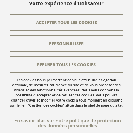
votre expérience d'utilisateur
Contact
Plan du site
ACCEPTER TOUS LES COOKIES
L'équipe éditoriale
PERSONNALISER
Les auteurs
Crédits
REFUSER TOUS LES COOKIES
Mentions légales
Données personnelles
Les cookies nous permettent de vous offrir une navigation
optimale, de mesurer l'audience du site et de vous proposer des
vidéos et des fonctionnalités avancées. Nous vous donnons la
Gestion des cookies
possibilité d'accepter et de refuser ces cookies. Vous pouvez
changer d'avis et modifier votre choix à tout moment en cliquant
Accessibilité : non conforme
sur le lien "Gestion des cookies" situé dans le pied de page du site.
En savoir plus sur notre politique de protection
des données personnelles