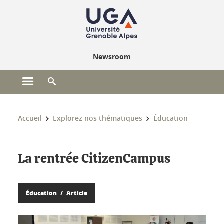
Gestion des cookies
Newsroom
Ouvrir le menu principal
Ouvrir le moteur de recherche
Vous êtes ici :
Accueil
Explorez nos thématiques
Éducation
La rentrée CitizenCampus
Éducation
Article