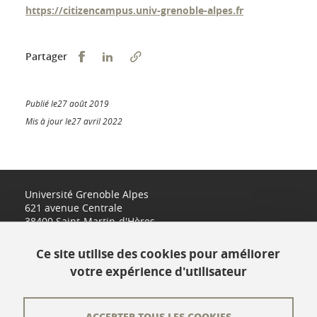
https://citizencampus.univ-grenoble-alpes.fr
Partager sur Facebook
Partager sur LinkedIn
Partager
Publié le27 août 2019
Mis à jour le27 avril 2022
Université Grenoble Alpes
621 avenue Centrale
38400 Saint-Martin-d'Hères
www.univ-grenoble-alpes.fr
Ce site utilise des cookies pour améliorer
votre expérience d'utilisateur
Contact
Plan du site
ACCEPTER TOUS LES COOKIES